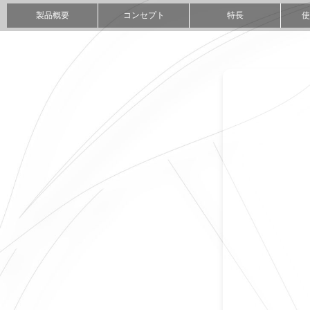
製品概要
コンセプト
特長
使